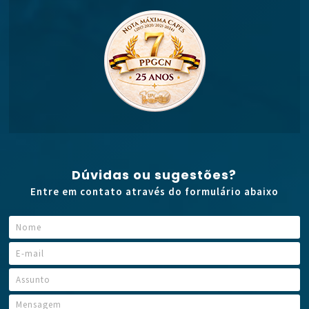
Dúvidas ou sugestões?
Entre em contato através do formulário abaixo
N
o
m
E
A
e
-
s
*
m
A
s
a
s
u
i
s
M
n