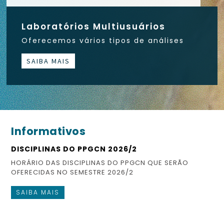
Laboratórios Multiusuários
Oferecemos vários tipos de análises
SAIBA MAIS
Informativos
DISCIPLINAS DO PPGCN 2026/2
ES
HORÁRIO DAS DISCIPLINAS DO PPGCN QUE SERÃO
CO
OFERECIDAS NO SEMESTRE 2026/2
FI
SAIBA MAIS
S