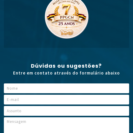
Dúvidas ou sugestões?
Entre em contato através do formulário abaixo
N
o
m
E
*
e
-
N
*
m
A
o
a
s
m
i
s
M
e
l
u
e
E
*
n
n
-