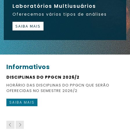
Laboratórios Multiusuários
Oferecemos vários tipos de análises
SAIBA MAIS
Informativos
DISCIPLINAS DO PPGCN 2026/2
ES
HORÁRIO DAS DISCIPLINAS DO PPGCN QUE SERÃO
CO
OFERECIDAS NO SEMESTRE 2026/2
FI
SAIBA MAIS
S