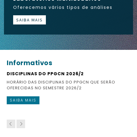
Oferecemos vários tipos de análises
SAIBA MAIS
Informativos
DISCIPLINAS DO PPGCN 2026/2
ES
HORÁRIO DAS DISCIPLINAS DO PPGCN QUE SERÃO
CO
OFERECIDAS NO SEMESTRE 2026/2
FI
SAIBA MAIS
S