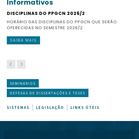
Informativos
DISCIPLINAS DO PPGCN 2026/2
ES
HORÁRIO DAS DISCIPLINAS DO PPGCN QUE SERÃO
CO
OFERECIDAS NO SEMESTRE 2026/2
FI
SAIBA MAIS
S
SEMINÁRIOS
DEFESAS DE DISSERTAÇÕES E TESES
SISTEMAS
LEGISLAÇÃO
LINKS ÚTEIS