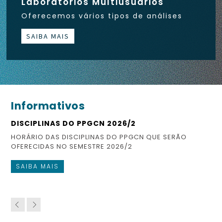
Laboratórios Multiusuários
Oferecemos vários tipos de análises
SAIBA MAIS
Informativos
DISCIPLINAS DO PPGCN 2026/2
ES
HORÁRIO DAS DISCIPLINAS DO PPGCN QUE SERÃO
CO
OFERECIDAS NO SEMESTRE 2026/2
FI
SAIBA MAIS
S