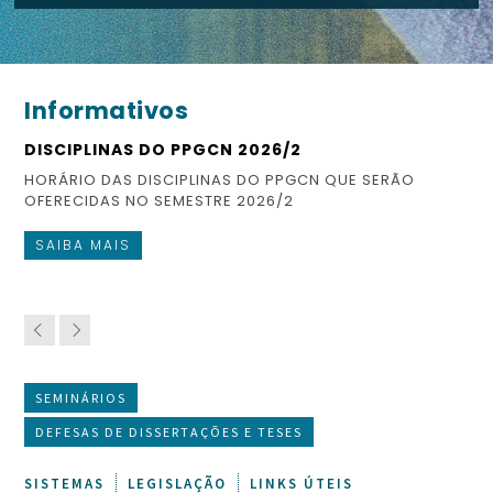
Informativos
DISCIPLINAS DO PPGCN 2026/2
ES
HORÁRIO DAS DISCIPLINAS DO PPGCN QUE SERÃO
CO
OFERECIDAS NO SEMESTRE 2026/2
FI
SAIBA MAIS
S
SEMINÁRIOS
DEFESAS DE DISSERTAÇÕES E TESES
SISTEMAS
LEGISLAÇÃO
LINKS ÚTEIS