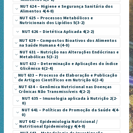
NUT 624 – Higiene e Segurança Sanitária dos
Alimentos 4(4-0)
NUT 625 – Processos Metabólicos e
Nutricionais dos Lipídios 5(3-2)
NUT 626 – Dietética Aplicada 4(2-2)
NUT 629 – Compostos Bioativos dos Alimentos
na Saúde Humana 4 (4-0)
NUT 631 – Nutrição nas Alterações Endócrinas e
Metabólicas 5(3-2)
NUT 632 – Determinação e Aplicações do índice
Glicêmico 6(2-4)
NUT 633 – Processo de Elaboração e Publicação
de Artigos Científicos em Nutrição 6(2-4)
NUT 634 – Genômica Nutricional nas Doenças
Crônicas Não Transmissíveis 4(2-2)
NUT 635 – Imunologia aplicada à Nutrição 2(2-
0)
NUT 641 – Políticas de Promoção da Saúde 4(4-
0)
NUT 642 – Epidemiologia Nutricional /
Nutritional Epidemiology 4(4-0)
NUT 643 – Metodologia de Investigação