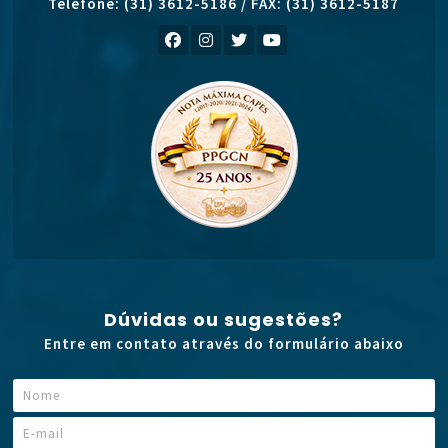
Telefone: (31) 3612-5186 / FAX: (31) 3612-5187
Dúvidas ou sugestões?
Entre em contato através do formulário abaixo
N
N
o
o
m
E
m
e
-
e