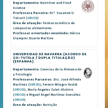
Departamento:
Nutrition and Food
Science
Professora Parceira:
Drª. Susanne U.
Talcott (
ORCID
)
Área de atuação:
Farmacocinética de
compostos alimentares
Professor orientador envolvido:
Hércia
Stampini Duarte Martino
UNIVERSIDAD DE NAVARRA (ACORDO DE
CO-TUTELA / DUPLA TITULAÇÃO)
(ESPANHA)
Departamento:
Ciencias de la Alimención
y Fisiología
Professores Parceiros
: Drs. José Alfredo
Martínez (
ORCID
), Fermin Milagro Youldi
(
ORCID
), María Ángeles Zulet-Alzórriz
(
ORCID
) e Miguel Ángel Martínez González
(
ORCID
)
Área de atuação:
Nutrição