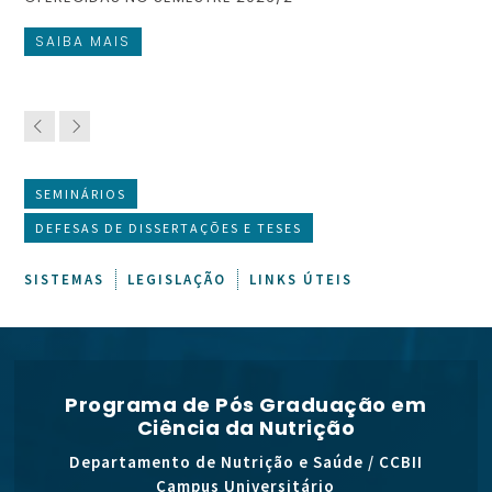
SAIBA MAIS
S
SEMINÁRIOS
DEFESAS DE DISSERTAÇÕES E TESES
SISTEMAS
LEGISLAÇÃO
LINKS ÚTEIS
Programa de Pós Graduação em
Ciência da Nutrição
Departamento de Nutrição e Saúde / CCBII
Campus Universitário