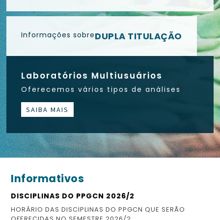
Informações sobre
DUPLA TITULAÇÃO
Laboratórios Multiusuários
Oferecemos vários tipos de análises
SAIBA MAIS
Informativos
DISCIPLINAS DO PPGCN 2026/2
ES
HORÁRIO DAS DISCIPLINAS DO PPGCN QUE SERÃO
CO
OFERECIDAS NO SEMESTRE 2026/2
FI