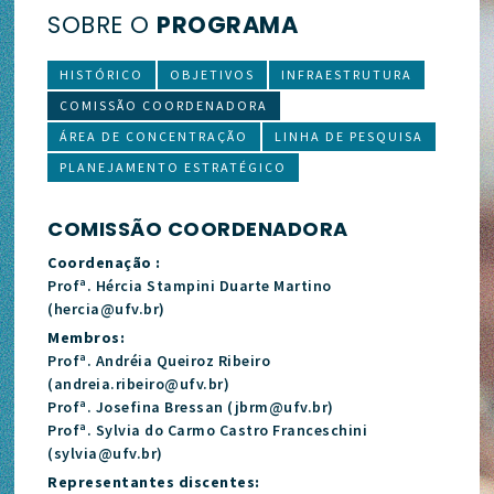
SOBRE O
PROGRAMA
HISTÓRICO
OBJETIVOS
INFRAESTRUTURA
COMISSÃO COORDENADORA
ÁREA DE CONCENTRAÇÃO
LINHA DE PESQUISA
PLANEJAMENTO ESTRATÉGICO
COMISSÃO COORDENADORA
Coordenação :
Profª. Hércia Stampini Duarte Martino
(hercia@ufv.br)
Membros:
Profª. Andréia Queiroz Ribeiro
(andreia.ribeiro@ufv.br)
Profª. Josefina Bressan (jbrm@ufv.br)
Profª. Sylvia do Carmo Castro Franceschini
(sylvia@ufv.br)
Representantes discentes: