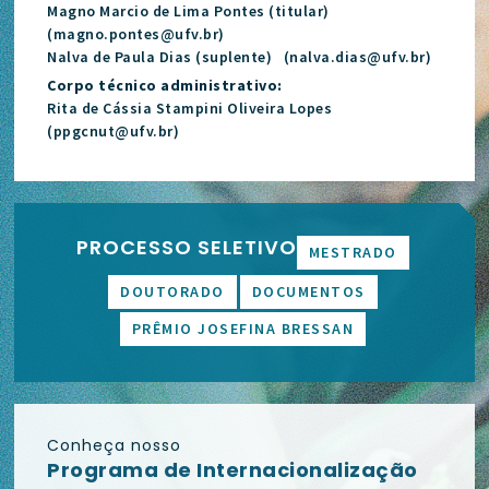
Magno Marcio de Lima Pontes (titular)
(magno.pontes@ufv.br)
Nalva de Paula Dias (suplente) (nalva.dias@ufv.br)
Corpo técnico administrativo:
Rita de Cássia Stampini Oliveira Lopes
(ppgcnut@ufv.br)
PROCESSO SELETIVO
MESTRADO
DOUTORADO
DOCUMENTOS
PRÊMIO JOSEFINA BRESSAN
Conheça nosso
Programa de Internacionalização