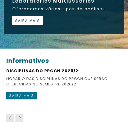
Laboratórios Multiusuários
Oferecemos vários tipos de análises
SAIBA MAIS
Informativos
DISCIPLINAS DO PPGCN 2026/2
ES
HORÁRIO DAS DISCIPLINAS DO PPGCN QUE SERÃO
CO
OFERECIDAS NO SEMESTRE 2026/2
FI
SAIBA MAIS
S