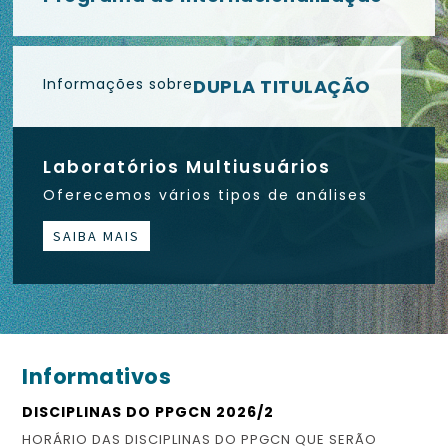
Informações sobre
DUPLA TITULAÇÃO
Laboratórios Multiusuários
Oferecemos vários tipos de análises
SAIBA MAIS
Informativos
DISCIPLINAS DO PPGCN 2026/2
ES
HORÁRIO DAS DISCIPLINAS DO PPGCN QUE SERÃO
CO