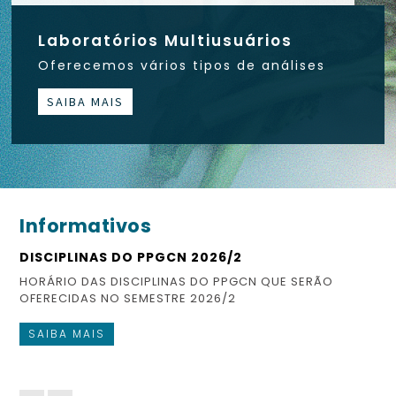
Laboratórios Multiusuários
Oferecemos vários tipos de análises
SAIBA MAIS
Informativos
DISCIPLINAS DO PPGCN 2026/2
ES
HORÁRIO DAS DISCIPLINAS DO PPGCN QUE SERÃO
CO
OFERECIDAS NO SEMESTRE 2026/2
FI
SAIBA MAIS
S