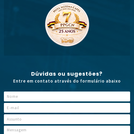
Dúvidas ou sugestões?
Entre em contato através do formulário abaixo
N
*
o
E
m
E
-
e
-
m
*
m
A
a
a
s
i
i
s
M
l
l
u
e
M