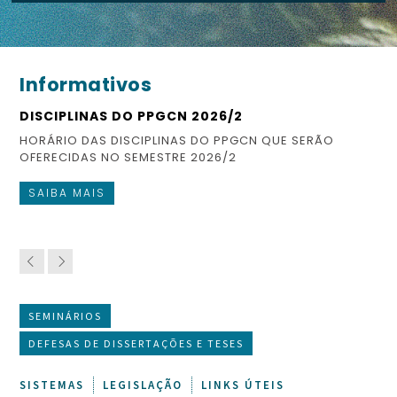
Informativos
DISCIPLINAS DO PPGCN 2026/2
ES
HORÁRIO DAS DISCIPLINAS DO PPGCN QUE SERÃO
CO
OFERECIDAS NO SEMESTRE 2026/2
FI
SAIBA MAIS
S
SEMINÁRIOS
DEFESAS DE DISSERTAÇÕES E TESES
SISTEMAS
LEGISLAÇÃO
LINKS ÚTEIS