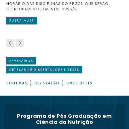
HORÁRIO DAS DISCIPLINAS DO PPGCN QUE SERÃO
CO
OFERECIDAS NO SEMESTRE 2026/2
FI
SAIBA MAIS
S
SEMINÁRIOS
DEFESAS DE DISSERTAÇÕES E TESES
SISTEMAS
LEGISLAÇÃO
LINKS ÚTEIS
Programa de Pós Graduação em
Ciência da Nutrição