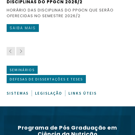
DISCIPLINAS DO PPGCN 2026/2
ES
HORÁRIO DAS DISCIPLINAS DO PPGCN QUE SERÃO
CO
OFERECIDAS NO SEMESTRE 2026/2
FI
SAIBA MAIS
S
SEMINÁRIOS
DEFESAS DE DISSERTAÇÕES E TESES
SISTEMAS
LEGISLAÇÃO
LINKS ÚTEIS
Programa de Pós Graduação em
Ciência da Nutrição